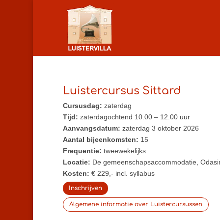
Luistercursus Sittard
Cursusdag:
zaterdag
Tijd:
zaterdagochtend 10.00 – 12.00 uur
Aanvangsdatum:
zaterdag 3 oktober 2026
Aantal bijeenkomsten:
15
Frequentie:
tweewekelijks
Locatie:
De gemeenschapsaccommodatie, Odasin
Kosten:
€ 229,- incl. syllabus
Inschrijven
Algemene informatie over Luistercursussen