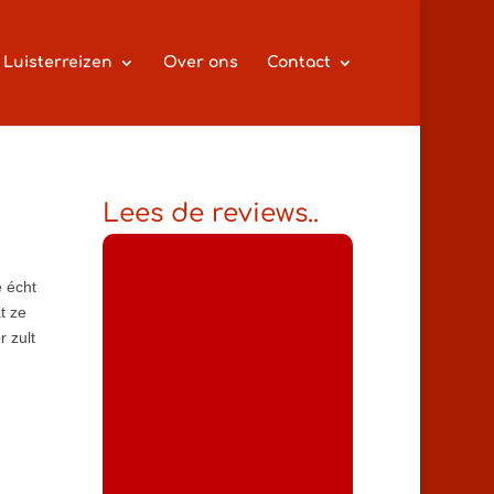
Luisterreizen
Over ons
Contact
Lees de reviews..
e écht
t ze
 zult