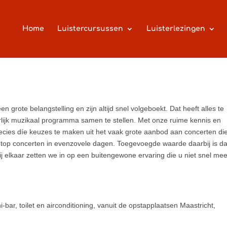
Home
Luistercursussen
Luisterlezingen
n grote belangstelling en zijn altijd snel volgeboekt. Dat heeft alles te
lijk muzikaal programma samen te stellen. Met onze ruime kennis en
precies díe keuzes te maken uit het vaak grote aanbod aan concerten di
ie top concerten in evenzovele dagen. Toegevoegde waarde daarbij is da
j elkaar zetten we in op een buitengewone ervaring die u niet snel meer
-bar, toilet en airconditioning, vanuit de opstapplaatsen Maastricht,