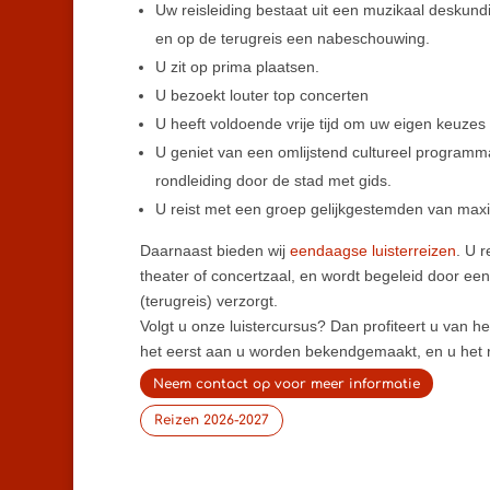
Uw reisleiding bestaat uit een muzikaal deskundi
en op de terugreis een nabeschouwing.
U zit op prima plaatsen.
U bezoekt louter top concerten
U heeft voldoende vrije tijd om uw eigen keuzes
U geniet van een omlijstend cultureel programm
rondleiding door de stad met gids.
U reist met een groep gelijkgestemden van max
Daarnaast bieden wij
eendaagse luisterreizen
. U r
theater of concertzaal, en wordt begeleid door ee
(terugreis) verzorgt.
Volgt u onze luistercursus? Dan profiteert u van 
het eerst aan u worden bekendgemaakt, en u het re
Neem contact op voor meer informatie
Reizen 2026-2027