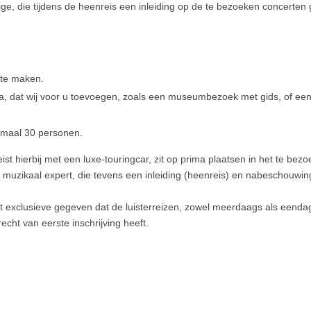
ge, die tijdens de heenreis een inleiding op de te bezoeken concerten 
 te maken.
a, dat wij voor u toevoegen, zoals een museumbezoek met gids, of ee
imaal 30 personen.
eist hierbij met een luxe-touringcar, zit op prima plaatsen in het te bez
n muzikaal expert, die tevens een inleiding (heenreis) en nabeschouwin
het exclusieve gegeven dat de luisterreizen, zowel meerdaags als eenda
cht van eerste inschrijving heeft.